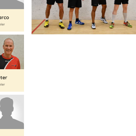
arco
eler
ter
eler